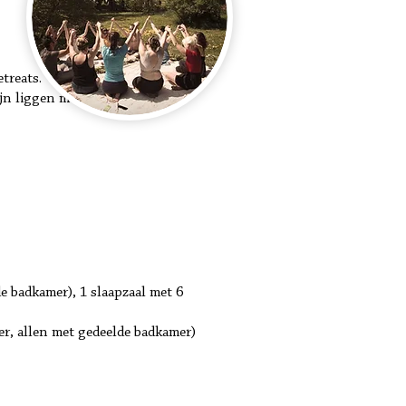
treats.
jn liggen met onze visie.
 badkamer), 1 slaapzaal met 6
r, allen met gedeelde badkamer)