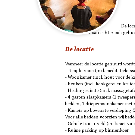
De loc
Er kan echter ook gehuur
De locatie
Wanneer de locatie gehuurd wordt 
- Temple room (incl. meditatiekus
- Woonkamer (incl. hout voor de k
- Keuken (incl. kookgerei en kruid
- Healing ruimte (incl. massagetafe
- 4 gasten slaapkamers (1 tweepe
bedden, 1 driepersoonskamer met 
- Kamers op bovenste verdieping 
Voor alle bedden voorzien wij be
- Gehele tuin + veld (inclusief v
- Ruime parking op binnenkoer