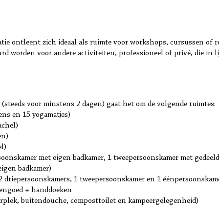
atie ontleent zich ideaal als ruimte voor workshops, cursussen of re
d worden voor andere activiteiten, professioneel of privé, die in li
(steeds voor minstens 2 dagen) gaat het om de volgende ruimtes:
sens en 15 yogamatjes)
achel)
en)
l)
rsoonskamer met eigen badkamer, 1 tweepersoonskamer met gedeelde
eigen badkamer)
(2 driepersoonskamers, 1 tweepersoonskamer en 1 éénpersoonskame
ddengoed + handdoeken
uurplek, buitendouche, composttoilet en kampeergelegenheid)